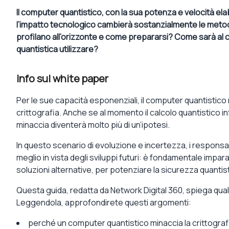
Il computer quantistico, con la sua potenza e velocità elab
l’impatto tecnologico cambierà sostanzialmente le metodolo
profilano all’orizzonte e come prepararsi? Come sarà al 
quantistica utilizzare?
Info sul white paper
Per le sue capacità esponenziali, il computer quantistico ri
crittografia. Anche se al momento il calcolo quantistico in
minaccia diventerà molto più di un’ipotesi.
In questo scenario di evoluzione e incertezza, i responsab
meglio in vista degli sviluppi futuri: è fondamentale impar
soluzioni alternative, per potenziare la sicurezza quantist
Questa guida, redatta da Network Digital 360, spiega quale
Leggendola, approfondirete questi argomenti:
perché un computer quantistico minaccia la crittograf