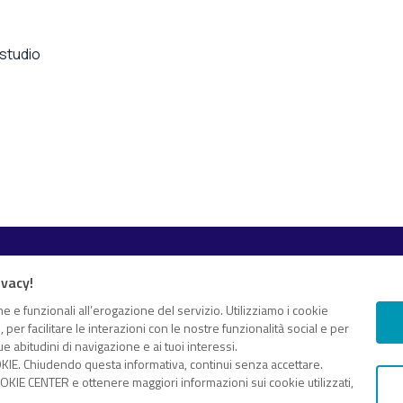
 studio
Esplora i contenuti
ivacy!
Canali
White paper
 e proprio “knowledge hub”
e e funzionali all’erogazione del servizio. Utilizziamo i cookie
er facilitare le interazioni con le nostre funzionalità social e per
Eventi on demand
gomenti di tuo interesse
e abitudini di navigazione e ai tuoi interessi.
Eventi futuri
KIE. Chiudendo questa informativa, continui senza accettare.
dice fiscale e Partita IVA 13868590962 – © 2025 Nextwork360. ALL
KIE CENTER e ottenere maggiori informazioni sui cookie utilizzati,
Cookie Center
–
Cookie Policy
–
Privacy Policy