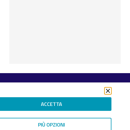
Seguici su
Twitter
LinkedIn
ACCETTA
Instagram
 RIGHTS RESERVED.
PIÙ OPZIONI