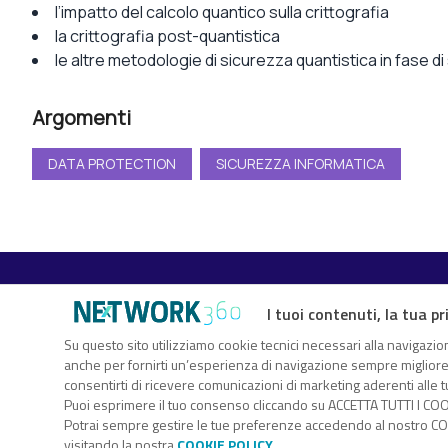
l’impatto del calcolo quantico sulla crittografia
la crittografia post-quantistica
le altre metodologie di sicurezza quantistica in fase di
Argomenti
DATA PROTECTION
SICUREZZA INFORMATICA
I tuoi contenuti, la tua pr
TechFlix360 è il nuovo centro risorse di Nextwork360. Un vero
Su questo sito utilizziamo cookie tecnici necessari alla navigazion
anche per fornirti un’esperienza di navigazione sempre migliore, p
sull’innovazione digitale che ti consente di approfondire gli ar
consentirti di ricevere comunicazioni di marketing aderenti alle tu
attraverso white paper, webcast, eBook, infografiche, webinar.
Puoi esprimere il tuo consenso cliccando su ACCETTA TUTTI I COO
Nextwork360 – Co
Potrai sempre gestire le tue preferenze accedendo al nostro COO
visitando la nostra
COOKIE POLICY
.