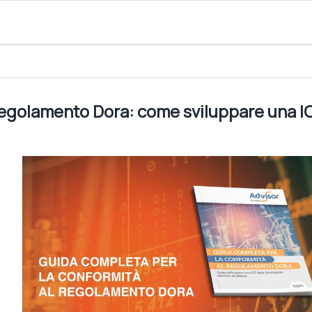
come sviluppare una ICT Rischi Governance davvero su misur
Regolamento Dora: come sviluppare una I