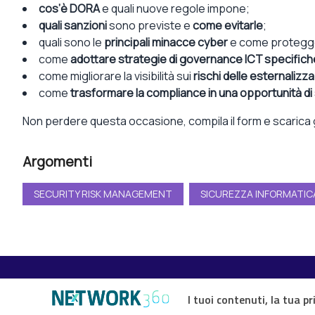
c
os’è DORA
e q
uali nuove regole
impone
;
q
uali sanzioni
sono previste
e
come evitarle
;
q
uali sono le
principali minacce cyber
e come protegg
c
ome
adottare
s
trategie di governance ICT
specifich
c
ome migliorare la visibilità sui
rischi delle esternalizza
c
ome
trasformare la
compliance
in una
opportunità
di
Non perdere questa occasione,
c
ompila il
form
e scarica 
Argomenti
SECURITY RISK MANAGEMENT
SICUREZZA INFORMATIC
I tuoi contenuti, la tua pr