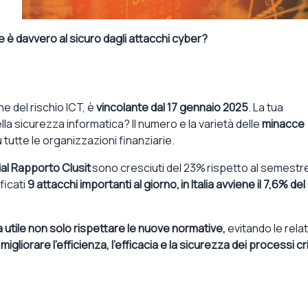
 è davvero al sicuro dagli attacchi cyber?
ne del rischio ICT
,
è
vincolante
dal
17 gennaio 2025
.
La tua
lla
sicurezza informatica
?
Il numero e la varietà de
lle
minacce
utte le organizzazioni finanziarie.
da
l
Rapporto
Clusit
sono
cresciuti del 23%
rispetto al semestr
ficati
9 attacchi importanti al giorno
,
in Italia
avviene
il 7,6% de
l
a
utile
non solo
rispettare le nuove normative
,
evitando
le rela
migliorare l’efficienza, l’efficacia e la sicurezza dei processi cri