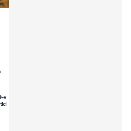
e
tive
tici