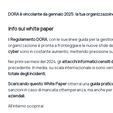
DORA è vincolante da gennaio 2025: la tua organizzazoine
Info sul white paper
I
l
Regolamento DORA
, con le sue
linee guida per la gestio
organizzazione è pronta
a fronteggiare le
nuove
sfide de
cyber
sono in costante aumento, mettendo pressione su t
Nei primi sei mesi del 2024
,
gli
attacchi
informatici
censiti 
precedente. In media,
su scala interna
zionale
si sono veri
totale degli
incidenti
.
Scaricando questo
White Paper
otterrai una
guida
pratic
sanzioni
in caso di mancata ottemperanza, ma
anche
per
aziendali
.
All’interno
scoprirai
: