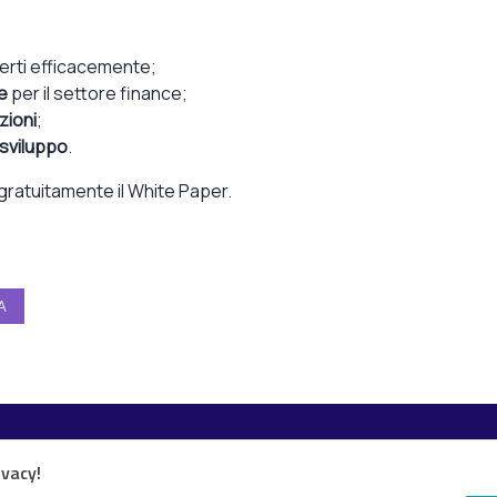
erti
efficacemente
;
e
per il
settore
financ
e
;
zioni
;
 sviluppo
.
gratuitamente il White Paper
.
A
Esplora i contenuti
ivacy!
Canali