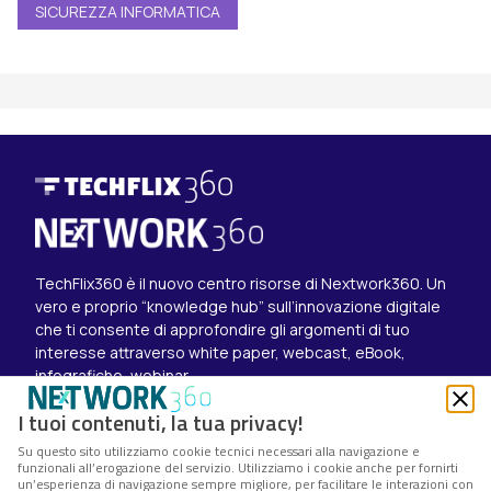
SICUREZZA INFORMATICA
TechFlix360 è il nuovo centro risorse di Nextwork360. Un
vero e proprio “knowledge hub” sull’innovazione digitale
che ti consente di approfondire gli argomenti di tuo
interesse attraverso white paper, webcast, eBook,
infografiche, webinar.
Esplora i contenuti
I tuoi contenuti, la tua privacy!
Canali
Su questo sito utilizziamo cookie tecnici necessari alla navigazione e
White paper
funzionali all’erogazione del servizio. Utilizziamo i cookie anche per fornirti
Eventi on demand
un’esperienza di navigazione sempre migliore, per facilitare le interazioni con