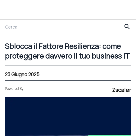
23 Giugno 2025
search
Sblocca il Fattore Resilienza: come proteggere davvero il tuo business IT
Sblocca il Fattore Resilienza: come
proteggere davvero il tuo business IT
23 Giugno 2025
Powered By
Zscaler