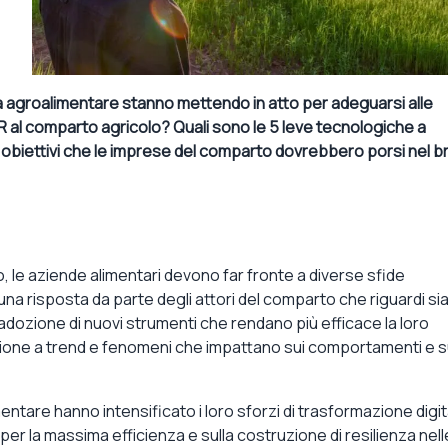
ia agroalimentare stanno mettendo in atto per adeguarsi alle
R al comparto agricolo? Quali sono le 5 leve tecnologiche a
 4 obiettivi che le imprese del comparto dovrebbero porsi nel 
 le aziende alimentari devono far fronte a diverse sfide
 una risposta da parte degli attori del comparto che riguardi si
l’adozione di nuovi strumenti che rendano più efficace la loro
ione a trend e fenomeni che impattano sui comportamenti e s
ntare hanno intensificato i loro sforzi di trasformazione digit
per la massima efficienza e sulla costruzione di resilienza nell