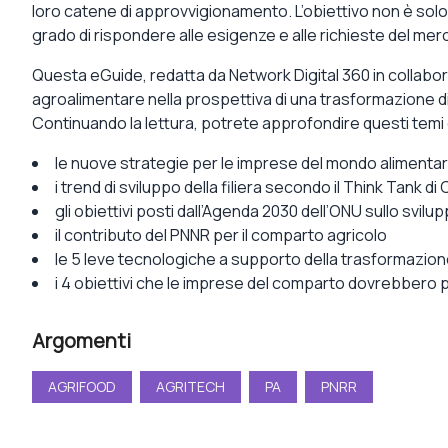
loro catene di approvvigionamento. L’obiettivo non è solo 
grado di rispondere alle esigenze e alle richieste del me
Questa eGuide, redatta da Network Digital 360 in collabo
agroalimentare nella prospettiva di una trasformazione dig
Continuando la lettura, potrete approfondire questi temi
le nuove strategie per le imprese del mondo alimenta
i trend di sviluppo della filiera secondo il Think Tank di
gli obiettivi posti dall’Agenda 2030 dell’ONU sullo svilu
il contributo del PNNR per il comparto agricolo
le 5 leve tecnologiche a supporto della trasformazione 
i 4 obiettivi che le imprese del comparto dovrebbero 
Argomenti
AGRIFOOD
AGRITECH
PA
PNRR