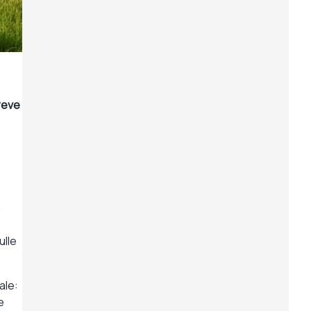
breve
a
ulle
ale:
e