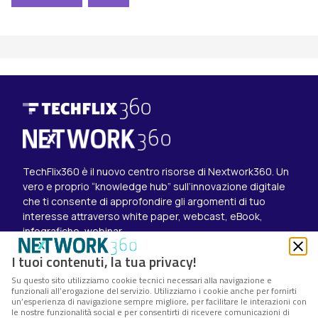
TechFlix360 è il nuovo centro risorse di Nextwork360. Un
vero e proprio “knowledge hub” sull’innovazione digitale
che ti consente di approfondire gli argomenti di tuo
interesse attraverso white paper, webcast, eBook,
infografiche, webinar.
Esplora i contenuti
I tuoi contenuti, la tua privacy!
Canali
Su questo sito utilizziamo cookie tecnici necessari alla navigazione e
White paper
funzionali all’erogazione del servizio. Utilizziamo i cookie anche per fornirti
Eventi on demand
un’esperienza di navigazione sempre migliore, per facilitare le interazioni con
Eventi futuri
le nostre funzionalità social e per consentirti di ricevere comunicazioni di