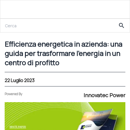
22 Luglio 2023
search
Efficienza energetica in azienda: una guida per trasformare l’energia in un centro di profitto
Efficienza energetica in azienda: una
guida per trasformare l’energia in un
centro di profitto
22 Luglio 2023
Powered By
Innovatec Power