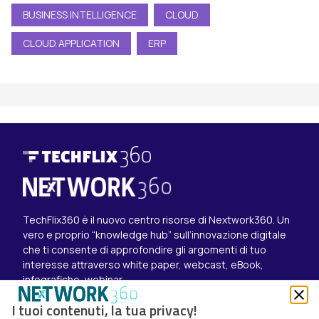
BUSINESS INTELLIGENCE
CLOUD
CLOUD APPLICATION
ERP
TechFlix360 è il nuovo centro risorse di Nextwork360. Un
vero e proprio “knowledge hub” sull’innovazione digitale
che ti consente di approfondire gli argomenti di tuo
interesse attraverso white paper, webcast, eBook,
infografiche, webinar.
Esplora i contenuti
I tuoi contenuti, la tua privacy!
Canali