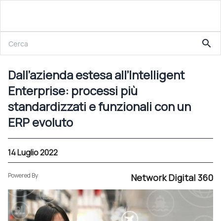
14 Luglio 2022
search
Dall’azienda estesa all’Intelligent Enterprise: processi più standardizzati e funzionali con un ERP evoluto
Dall’azienda estesa all’Intelligent
Enterprise: processi più
standardizzati e funzionali con un
ERP evoluto
14 Luglio 2022
Powered By
Network Digital 360