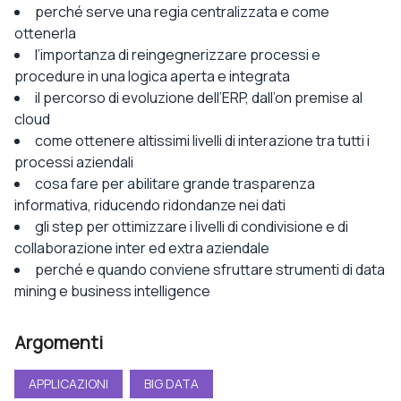
perché serve una regia centralizzata e come
ottenerla
l’importanza di reingegnerizzare processi e
procedure in una logica aperta e integrata
il percorso di evoluzione dell’ERP, dall’on premise al
cloud
come ottenere altissimi livelli di interazione tra tutti i
processi aziendali
cosa fare per abilitare grande trasparenza
informativa, riducendo ridondanze nei dati
gli step per ottimizzare i livelli di condivisione e di
collaborazione inter ed extra aziendale
perché e quando conviene sfruttare strumenti di data
mining e business intelligence
Argomenti
APPLICAZIONI
BIG DATA