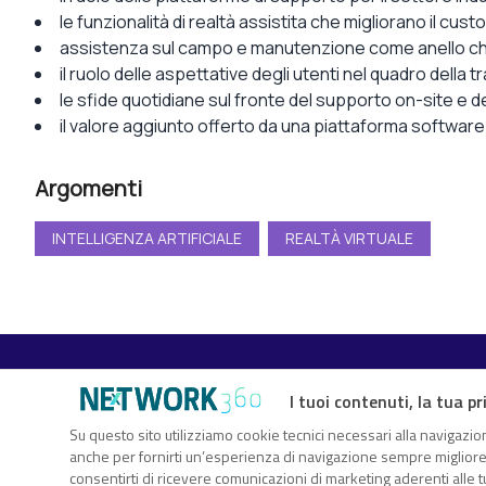
le funzionalità di realtà assistita che migliorano il cus
assistenza sul campo e manutenzione come anello chi
il ruolo delle aspettative degli utenti nel quadro della 
le sfide quotidiane sul fronte del supporto on-site e 
il valore aggiunto offerto da una piattaforma softwar
Argomenti
INTELLIGENZA ARTIFICIALE
REALTÀ VIRTUALE
I tuoi contenuti, la tua pr
TechFlix360 è il nuovo centro risorse di Nextwork360. Un vero
Su questo sito utilizziamo cookie tecnici necessari alla navigazion
anche per fornirti un’esperienza di navigazione sempre migliore, p
sull’innovazione digitale che ti consente di approfondire gli ar
consentirti di ricevere comunicazioni di marketing aderenti alle tu
attraverso white paper, webcast, eBook, infografiche, webinar.