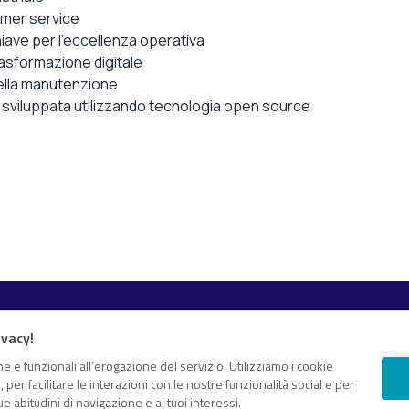
tomer service
ave per l’eccellenza operativa
trasformazione digitale
della manutenzione
e sviluppata utilizzando tecnologia open source
Esplora i contenuti
ivacy!
Canali
White paper
 e proprio “knowledge hub”
e e funzionali all’erogazione del servizio. Utilizziamo i cookie
er facilitare le interazioni con le nostre funzionalità social e per
Eventi on demand
gomenti di tuo interesse
e abitudini di navigazione e ai tuoi interessi.
Eventi futuri