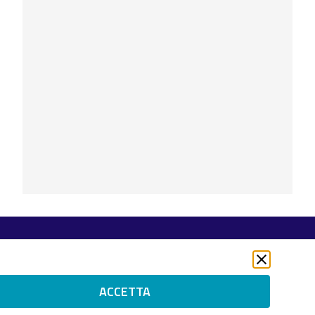
Seguici su
Twitter
LinkedIn
ACCETTA
Instagram