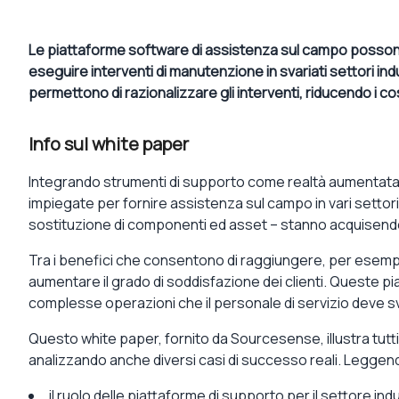
Le piattaforme software di assistenza sul campo possono f
eseguire interventi di manutenzione in svariati settori indus
permettono di razionalizzare gli interventi, riducendo i c
Info sul white paper
Integrando strumenti di supporto come realtà aumentata e
impiegate per fornire assistenza sul campo in vari settori 
sostituzione di componenti ed asset – stanno acquisendo 
Tra i benefici che consentono di raggiungere, per esemp
aumentare il grado di soddisfazione dei clienti. Queste pi
complesse operazioni che il personale di servizio deve s
Questo white paper, fornito da Sourcesense, illustra tutti 
analizzando anche diversi casi di successo reali. Leggend
il ruolo delle piattaforme di supporto per il settore ind