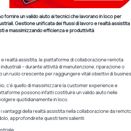
ornire un valido aiuto ai tecnici che lavorano in loco per
triali. Gestione unificata dei flussi di lavoro e realtà assistita
osti e massimizzando efficienza e produttività
 realtà assistita, le piattaforme di collaborazione remota
industriali – durante attività di manutenzione, riparazione o
un ruolo crescente per raggiungere vitali obiettivi di busines
io, c’è quello di massimizzare la customer experience e
attaforme possono infatti costituire un valido aiuto nelle
volgere quotidianamente in loco.
i vantaggi della realtà assistita nella collaborazione da remoto
olo, approfondirete questi temi salienti:
ustriale