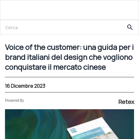
16 Dicembre 2023
search
Voice of the customer: una guida per i brand italiani del design che vogliono conquistare il mercato cinese
Voice of the customer: una guida per i
brand italiani del design che vogliono
conquistare il mercato cinese
16 Dicembre 2023
Powered By
Retex