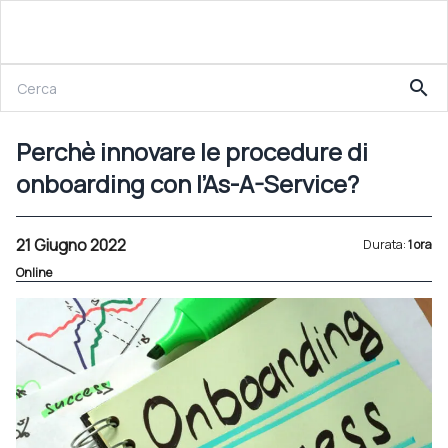
21 Giugno 2022
search
Perchè innovare le procedure di onboarding con l’As-A-Service?
Perchè innovare le procedure di
onboarding con l’As-A-Service?
21 Giugno 2022
Durata:
1 ora
Online