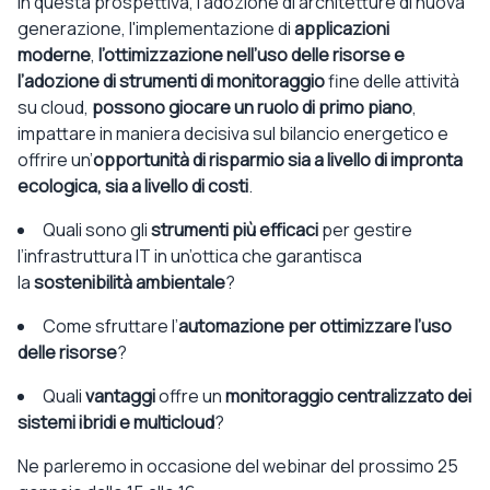
In questa prospettiva, l’adozione di architetture di nuova
generazione, l'implementazione di
applicazioni
moderne
,
l’ottimizzazione nell’uso delle risorse e
l’adozione di strumenti di monitoraggio
fine delle attività
su cloud,
possono giocare un ruolo di primo piano
,
impattare in maniera decisiva sul bilancio energetico e
offrire
un’
opportunità di risparmio sia a livello di impronta
ecologica, sia a livello di costi
.
Quali sono gli
strumenti più efficaci
per gestire
l’infrastruttura IT in un’ottica che garantisca
la
sostenibilità ambientale
?
Come sfruttare
l’
automazione per ottimizzare l’uso
delle risorse
?
Quali
v
antaggi
offre un
monitoraggio centralizzato dei
sistemi ibridi e multicloud
?
Ne parleremo in occasione del webinar del prossimo 25