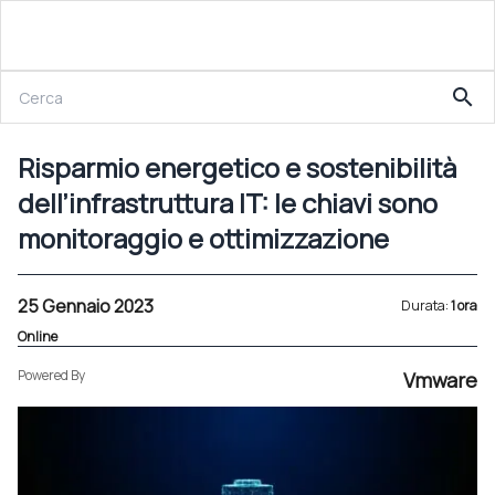
25 Gennaio 2023
search
Risparmio energetico e sostenibilità dell’infrastruttura IT: le chiavi sono monitoraggio e ottimizzazione
Risparmio energetico e sostenibilità
dell’infrastruttura IT: le chiavi sono
monitoraggio e ottimizzazione
25 Gennaio 2023
Durata:
1 ora
Online
Powered By
Vmware