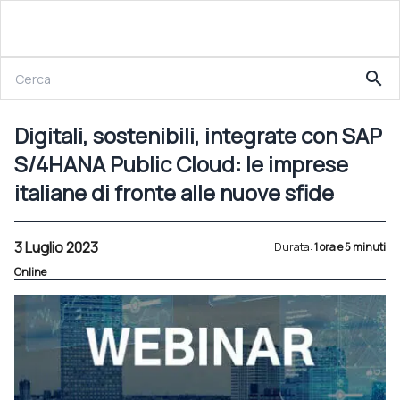
3 Luglio 2023
search
Digitali, sostenibili, integrate con SAP S/4HANA Public Cloud: le imprese italiane di fronte alle nuove sfide
Digitali, sostenibili, integrate con SAP
S/4HANA Public Cloud: le imprese
italiane di fronte alle nuove sfide
3 Luglio 2023
Durata:
1 ora e 5 minuti
Online