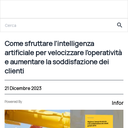
21 Dicembre 2023
search
Come sfruttare l’intelligenza artificiale per velocizzare l’operatività e aumentare la soddisfazione dei clienti
Come sfruttare l’intelligenza
artificiale per velocizzare l’operatività
e aumentare la soddisfazione dei
clienti
21 Dicembre 2023
Powered By
Infor