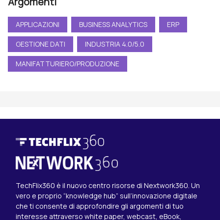
Argomenti
APPLICAZIONI
BUSINESS ANALYTICS
ERP
GESTIONE DATI
INDUSTRIA 4.0/5.0
MANIFATTURIERO/PRODUZIONE
TechFlix360 è il nuovo centro risorse di Nextwork360. Un
vero e proprio “knowledge hub” sull’innovazione digitale
che ti consente di approfondire gli argomenti di tuo
interesse attraverso white paper, webcast, eBook,