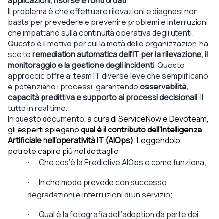
applicazioni, risorse e fonti di dati
.
Il problema è che effettuare rilevazioni e diagnosi non
basta per prevedere e prevenire problemi e interruzioni
che impattano sulla continuità operativa degli utenti.
Questo è il motivo per cui la metà delle organizzazioni ha
scelto
remediation automatica dell’IT per la rilevazione, il
monitoraggio e la gestione degli incidenti
. Questo
approccio offre ai team IT diverse leve che semplificano
e potenziano i processi, garantendo
osservabilità,
capacità predittiva e supporto ai processi decisionali
. Il
tutto in real time.
In questo documento,
a cura di ServiceNow e Devoteam,
gli esperti spiegano
qual è il contributo dell’Intelligenza
Artificiale nell’operatività IT (AIOps)
. Leggendolo,
potrete capire più nel dettaglio:
Che cos’è la Predictive AIOps e come funziona;
·
In che modo prevede con successo
·
degradazioni e interruzioni di un servizio;
Qual è la fotografia dell’adoption da parte dei
·