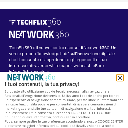
TechFlix360 è il nuovo centro risorse di Nextwork360. Un
vero e proprio “knowledge hub” sull’innovazione digitale
che ti consente di approfondire gli argomenti di tuo
interesse attraverso white paper, webcast, eBook,
infografiche, webinar.
Esplora i contenuti
I tuoi contenuti, la tua privacy!
Canali
Su questo sito utilizziamo cookie tecnici necessari alla navigazione e
White paper
funzionali all’erogazione del servizio. Utilizziamo i cookie anche per fornirti
Eventi on demand
un’esperienza di navigazione sempre migliore, per facilitare le interazioni con
Eventi futuri
le nostre funzionalità social e per consentirti di ricevere comunicazioni di
marketing aderenti alle tue abitudini di navigazione e ai tuoi interessi.
Seguici su
Puoi esprimere il tuo consenso cliccando su ACCETTA TUTTI I COOKIE.
Chiudendo questa informativa, continui senza accettare.
Twitter
Potrai sempre gestire le tue preferenze accedendo al nostro COOKIE CENTER
LinkedIn
e ottenere maggiori informazioni sui cookie utilizzati, visitando la nostra