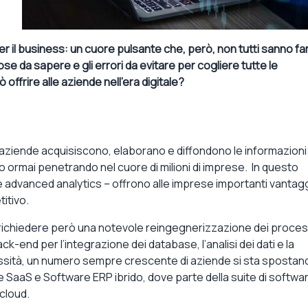
r il business: un cuore pulsante che, però, non tutti sanno fa
se da sapere e gli errori da evitare per cogliere tutte le
ffrire alle aziende nell’era digitale?
e aziende acquisiscono, elaborano e diffondono le informazioni
o ormai penetrando nel cuore di milioni di imprese. In questo
g e advanced analytics – offrono alle imprese importanti vantag
itivo.
 richiedere però una notevole reingegnerizzazione dei proces
ack-end per l’integrazione dei database, l’analisi dei dati e la
ssità, un numero sempre crescente di aziende si sta spostan
are SaaS e Software ERP ibrido, dove parte della suite di softwa
 cloud.