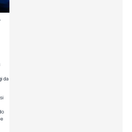
r
:
gi da
si
do
re