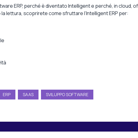
ware ERP, perché è diventato Intelligent e perché, in cloud, of
 lettura, scoprirete come sfruttare l’Intelligent ERP per:
le
ità
ERP
SAAS
SVILUPPO SOFTWARE
Esplora i contenuti