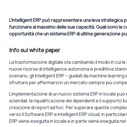
L’Intelligent ERP può rappresentare una leva strategica pe
funzionare al massimo delle sue capacità. Quali sono le co
opportunità che un sistema ERP di ultima generazione può o
Info sul white paper
La trasformazione digitale sta cambiando il modo in cui l
nuove risorse di intelligence autonoma e predittiva stann
scenario, gli Intelligent ERP – guidati da machine learnin
sfruttare per affermarsi in un mercato sempre più compet
L’implementazione di un nuovo sistema ERP in locale può
aziendali, la riqualificazione dei dipendenti e il supporto b
creazione di report ad hoc. Per superare queste comple
verso il Software ERP e Intelligent ERP cloud, in particol
ERP viene eseguita in locale e in parte viene eseguita nel