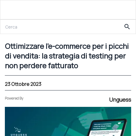
23 Ottobre 2023
search
Ottimizzare l’e-commerce per i picchi di vendita: la strategia di testing per non perdere fatturato
Ottimizzare l’e-commerce per i picchi
di vendita: la strategia di testing per
non perdere fatturato
23 Ottobre 2023
Powered By
Unguess