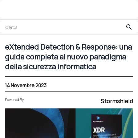
14 Novembre 2023
search
eXtended Detection & Response: una guida completa al nuovo paradigma della sicurezza informatica
eXtended Detection & Response: una
guida completa al nuovo paradigma
della sicurezza informatica
14 Novembre 2023
Powered By
Stormshield