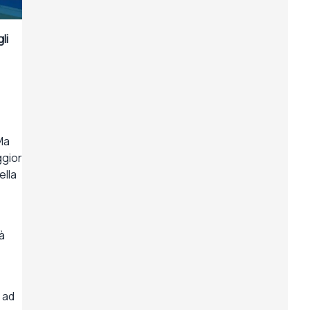
li
Ma
ggior
ella
à
 ad