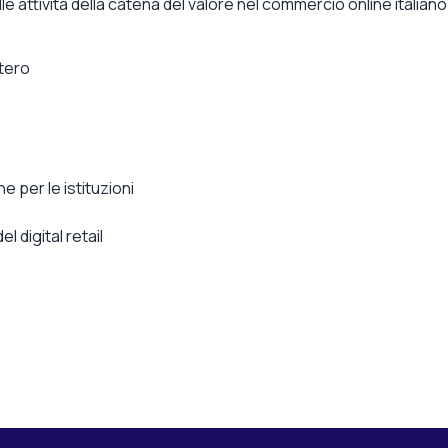
lle attività della catena del valore nel commercio online italiano
stero
e per le istituzioni
l digital retail