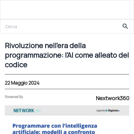
22 Maggio 2024
search
Rivoluzione nell’era della programmazione: l’AI come alleato del codice
Rivoluzione nell’era della
programmazione: l’AI come alleato del
codice
22 Maggio 2024
Powered By
Nextwork360