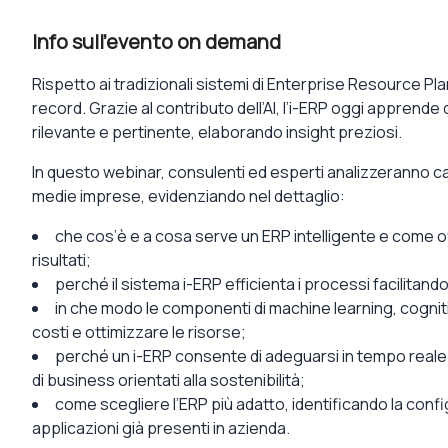
Info sull'evento on demand
Rispetto ai tradizionali sistemi di Enterprise Resource Plan
record. Grazie al contributo dell’AI, l’i-ERP oggi apprende
rilevante e pertinente, elaborando insight preziosi.
In questo webinar, consulenti ed esperti analizzeranno cara
medie imprese, evidenziando nel dettaglio:
che cos’è e a cosa serve un ERP intelligente e come of
risultati;
perché il sistema i-ERP efficienta i processi facilitando
in che modo le componenti di machine learning, cogniti
costi e ottimizzare le risorse;
perché un i-ERP consente di adeguarsi in tempo reale 
di business orientati alla sostenibilità;
come scegliere l’ERP più adatto, identificando la confi
applicazioni già presenti in azienda.