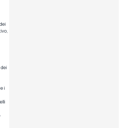
dei
ivo,
 dei
e i
lli
e