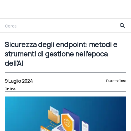
9 Luglio 2024
search
Sicurezza degli endpoint: metodi e strumenti di gestione nell’epoca dell’AI
Sicurezza degli endpoint: metodi e
strumenti di gestione nell’epoca
dell’AI
9 Luglio 2024
Durata:
1 ora
Online