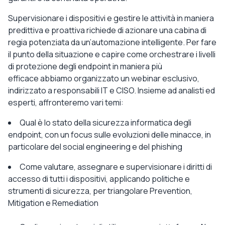
Supervisionare i dispositivi e
gestire le attività in maniera
predittiva e proattiva
richiede di azionare
una cabina di
regia potenziata da un’automazione intelligente
. Per fare
il punto della situazione e capire
come orchestrare i livelli
di protezione degli endpoint in maniera più
efficace
abbiamo organizzato un webinar esclusivo,
indirizzato a
responsabili IT e CISO
. Insieme ad analisti ed
esperti, affronteremo vari temi:
Qual è lo stato della sicurezza informatica degli
endpoint, con un
focus sulle evoluzioni delle minacce
, in
particolare del social engineering e del phishing
Come valutare, assegnare e supervisionare i diritti di
accesso di tutti i dispositivi, applicando politiche e
strumenti di sicurezza, per
triangolare Prevention,
Mitigation e Remediation