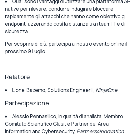
Quali sono
i vantaggi di utilizzare una piattaforma AI-
native
per rilevare, condurre indagini e bloccare
rapidamente gli attacchi che hanno come obiettivo gli
endpoint, azzerando così la distanza tra i team IT e di
sicurezza.
Per scoprire di più, partecipa al nostro evento online il
prossimo 9 Luglio
Relatore
Lionel Bazemo
, Solutions
Engineer
II
,
NinjaOne
Partecipazione
Alessio Pennasilico
, in qualità di analista,
Membro
Comitato Scientifico
Clusit
e Partner dell’Area
Information and Cybersecurity,
Partners4Innovation