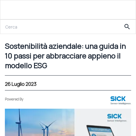
26 Luglio 2023
search
Sostenibilità aziendale: una guida in 10 passi per abbracciare appieno il modello ESG
Sostenibilità aziendale: una guida in
10 passi per abbracciare appieno il
modello ESG
26 Luglio 2023
Powered By