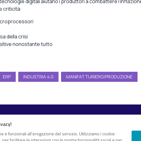
tecnologie digitali aiutano i produttori a combattere l’inflazion
criticità:
microprocessori
a della crisi
ositive nonostante tutto
ERP
INDUSTRIA 4.0
MANIFATTURIERO/PRODUZIONE
Esplora i contenuti
ivacy!
Canali
White paper
 e proprio “knowledge hub”
e e funzionali all’erogazione del servizio. Utilizziamo i cookie
er facilitare le interazioni con le nostre funzionalità social e per
Eventi on demand
gomenti di tuo interesse