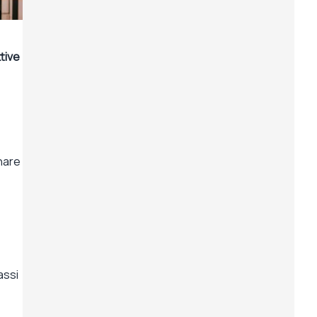
tive
nare
assi