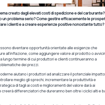
ema creato dagli elevati costi di spedizione e del carburante?
to un problema serio? Come gestire efficacemente le prospet
re i clienti e a creare esperienze positive nonostante tutto?
 possono diventare opportunità orientate alle esigenze che
re all’inflazione, come aggiungere valore al prodotto o avvici
i a lungo termine di cui produttori e clienti continueranno a
oblematiche dei prezzi.
derne aiutano i produttori ad analizzare il potenziale impatto
trollare meglio gli sprechi, incrementare la produttività e
tegica di tagli ai costi e miglioramenti del valore darà ai
creerà differenziatori che dureranno ben oltre i ciclici alti e b