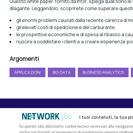
Questo white paper, fornito da Infor, spiega quali sono le 
dilagante. Leggendolo, scoprirete come superare queste 
gli enormi problemi causati dalla recente carenza di 
gli elevati costi di spedizione e del carburante
le prospettive economiche e di spesa al ribasso a caus
riuscire a soddisfare i clienti e a creare esperienze p
Argomenti
APPLICAZIONI
BIG DATA
BUSINESS ANALYTICS
I tuoi contenuti, la tua pr
TechFlix360 è il nuovo centro risorse di Nextwork360. Un vero
Su questo sito utilizziamo cookie tecnici necessari alla navigazion
anche per fornirti un’esperienza di navigazione sempre migliore, p
sull’innovazione digitale che ti consente di approfondire gli ar