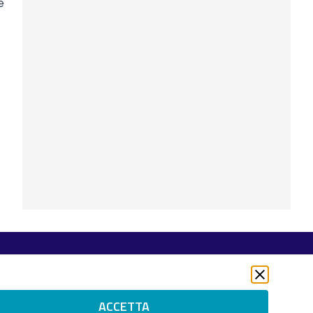
e
Seguici su
Twitter
LinkedIn
ACCETTA
Instagram